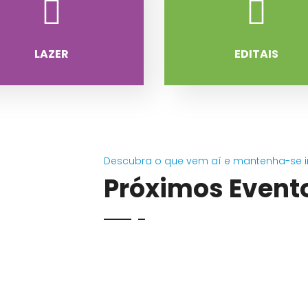
LAZER
EDITAIS
Descubra o que vem aí e mantenha-se 
Próximos Event