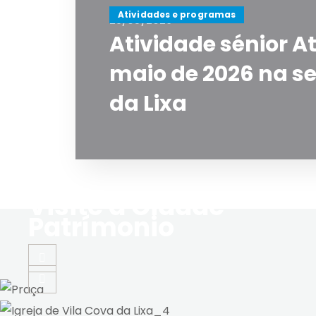
Atividades e programas
28/05/2026
Atividade sénior A
maio de 2026 na se
da Lixa
Visite a Cidade
Patrímonio