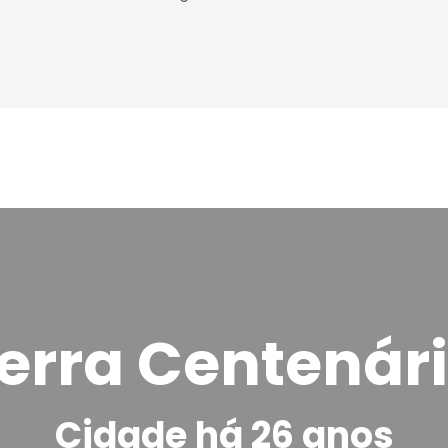
erra Centenár
Cidade há 26 anos