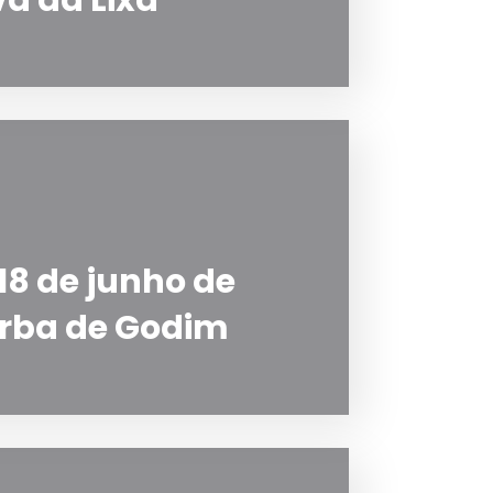
va da Lixa
18 de junho de
orba de Godim