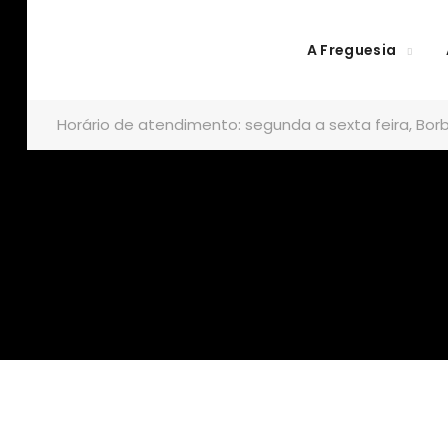
A Freguesia
Horário de atendimento: segunda a sexta feira, Borb