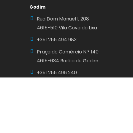
Godim
Rua Dom Manuel I, 208
4615-510 Vila Cova da Lixa
+351
255 494 983
Praça do Comércio N.º 140
4615-634 Borba de Godim
+351
255 496 240
geral@freguesiasdalixa.pt