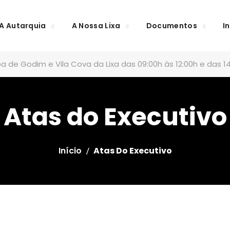
A Autarquia
A Nossa Lixa
Documentos
I
a de Godim e Vila Cova da Lixa das 09:00h às 12:00h e das 14
Atas do Executivo
Início
Atas Do Executivo