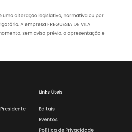
e uma alteração legislativa, normativa ou por
rigatório. A empresa FREGUESIA DE VILA
momento, sem aviso prévio, a apresentação e
Links Úteis
Presidente
Editais
Eventos
Política de Privacidade