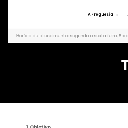
A Freguesia
Horário de atendimento: segunda a sexta feira, Borb
1. Objetivo