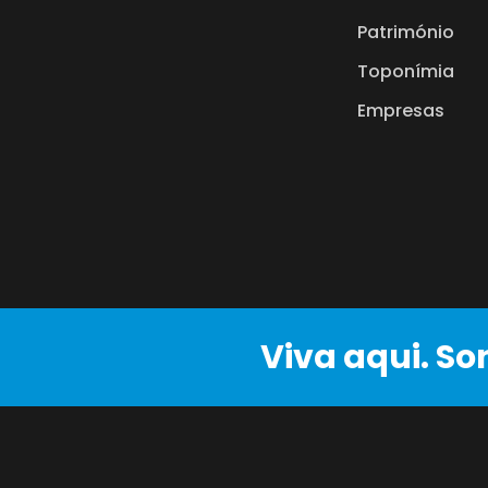
Património
Toponímia
Empresas
Viva aqui. So