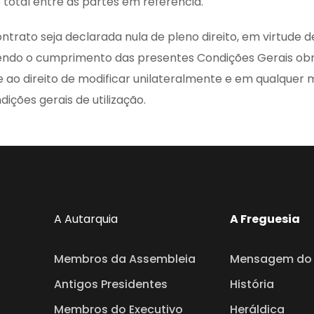
total entre as partes em referência.
trato seja declarada nula de pleno direito, em virtude d
 sendo o cumprimento das presentes Condições Gerais ob
ao direito de modificar unilateralmente e em qualquer 
ições gerais de utilização.
A Autarquia
A Freguesia
Membros da Assembleia
Mensagem do 
Antigos Presidentes
História
Membros do Executivo
Heráldica