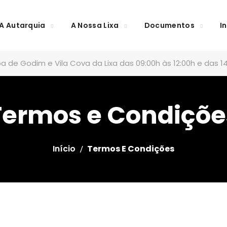
A Autarquia
A Nossa Lixa
Documentos
I
a de Godim e Vila Cova da Lixa das 09:00h às 12:00h e das 14
Termos e Condiçõe
Início
Termos E Condições