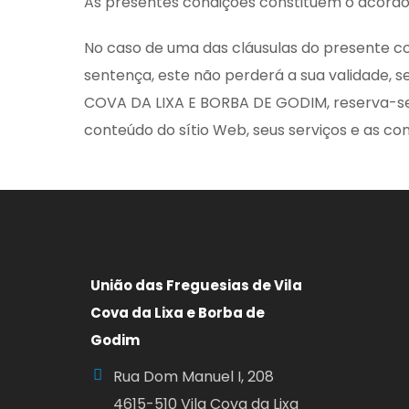
As presentes condições constituem o acordo 
No caso de uma das cláusulas do presente con
sentença, este não perderá a sua validade,
COVA DA LIXA E BORBA DE GODIM, reserva-se 
conteúdo do sítio Web, seus serviços e as cond
União das Freguesias de Vila
Cova da Lixa e Borba de
Godim
Rua Dom Manuel I, 208
4615-510 Vila Cova da Lixa