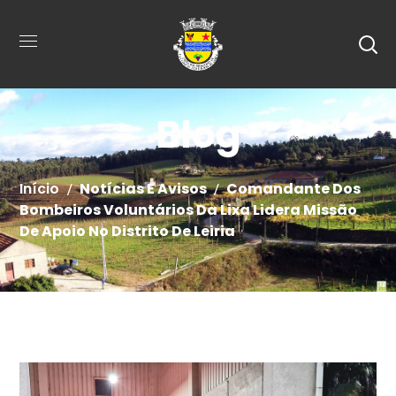
Blog
Início
Notícias E Avisos
Comandante Dos
Bombeiros Voluntários Da Lixa Lidera Missão
De Apoio No Distrito De Leiria