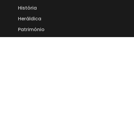
História
Heráldica
Património
Toponímia
Empresas
Links Úteis
Editais
Eventos
Política de Privacidade
Termos e Condições