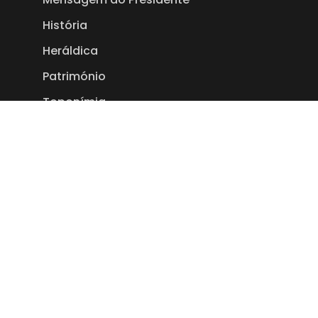
História
Heráldica
Património
Toponímia
Empresas
Links Úteis
Editais
Eventos
Política de Privacidade
Termos e Condições