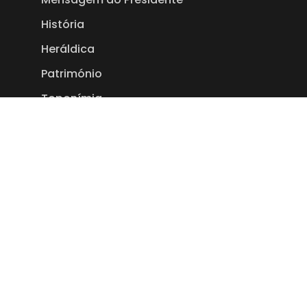
História
Heráldica
Património
Toponímia
Empresas
Links Úteis
Editais
Eventos
Política de Privacidade
Termos e Condições