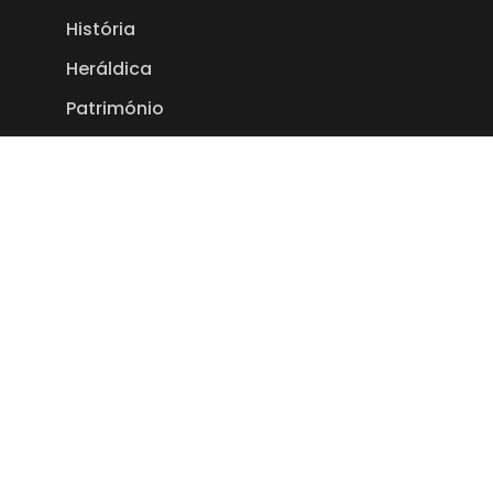
História
Heráldica
Património
Toponímia
Empresas
Links Úteis
Editais
Eventos
Política de Privacidade
Termos e Condições