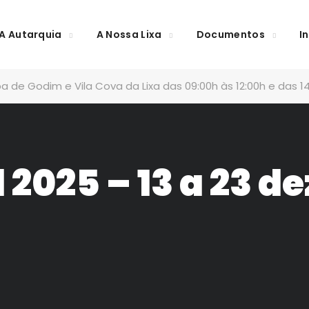
A Autarquia
A Nossa Lixa
Documentos
I
a de Godim e Vila Cova da Lixa das 09:00h às 12:00h e das 14
 2025 – 13 a 23 