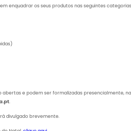
vem enquadrar os seus produtos nas seguintes categorias
bidas)
o abertas e podem ser formalizadas presencialmente, nas
a.pt
.
rá divulgado brevemente.
 de Natal,
clique aqui
.