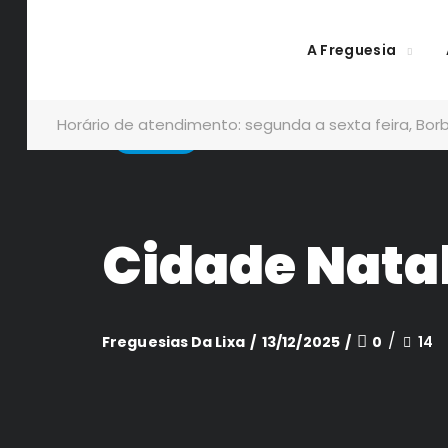
A Freguesia
Horário de atendimento: segunda a sexta feira, Borb
Aviso
Cidade Natal
Freguesias Da Lixa
13/12/2025
0
14