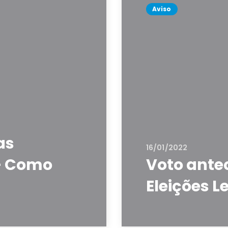
Aviso
as
16/01/2022
– Como
Voto ante
Eleições L