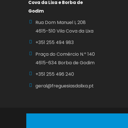
Cova da Lixa e Borba de
Godim
Rua Dom Manuel I, 208
4615-510 Vila Cova da Lixa
+351
255 494 983
Praça do Comércio N.º 140
4615-634 Borba de Godim
+351
255 496 240
geral@freguesiasdalixa.pt