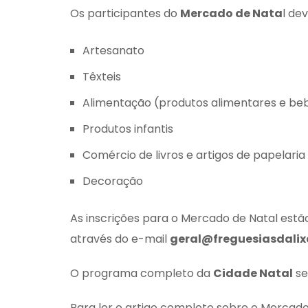
Os participantes do
Mercado de Nata
l de
Artesanato
Têxteis
Alimentação (produtos alimentares e be
Produtos infantis
Comércio de livros e artigos de papelaria
Decoração
As inscrições para o Mercado de Natal estã
através do e-mail
geral@freguesiasdalix
O programa completo da
Cidade Natal
se
Para ler o artigo completo sobre o Mercado