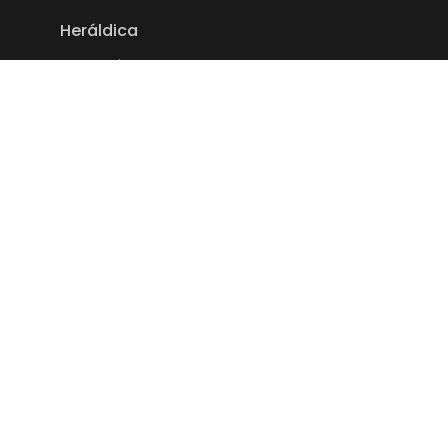
Heráldica
Património
Toponímia
Empresas
Links Úteis
Editais
Eventos
Política de Privacidade
Termos e Condições