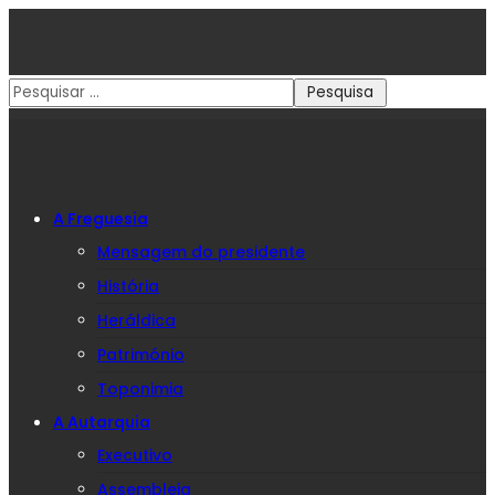
A Freguesia
Mensagem do presidente
História
Heráldica
Património
Toponimia
A Autarquia
Executivo
Assembleia