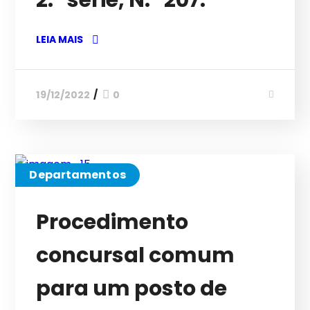
2.ª série, N.º 207.
LEIA MAIS
19/12/2022
0
Departamentos
Procedimento
concursal comum
para um posto de