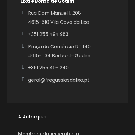
Lixa e Borba de Godim
Rua Dom Manuel I, 208
4615-510 Vila Cova da Lixa
+351
255 494 983
Praça do Comércio N.º 140
4615-634 Borba de Godim
+351
255 496 240
geral@freguesiasdalixa.pt
A Autarquia
Membros da Assembleia