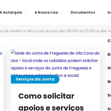
A Autarquia
A Nossa Lixa
Documentos
I
C
a de Godim e Vila Cova da Lixa das 09:00h às 12:00h e das 14
C
D
H
Serviços da Junta
N
Como solicitar
S
apoios e serviços
S