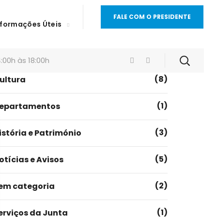
FALE COM O PRESIDENTE
nformações Úteis
Categorias
(1)
idadania e Comunidade
:00h às 18:00h
(8)
ultura
(1)
epartamentos
(3)
istória e Património
(5)
otícias e Avisos
(2)
em categoria
(1)
erviços da Junta