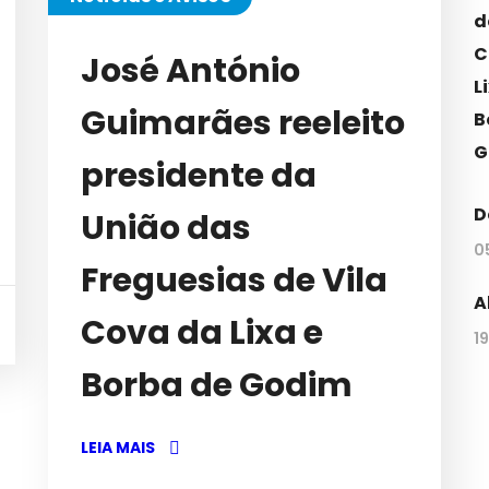
José António
Guimarães reeleito
presidente da
D
União das
0
Freguesias de Vila
A
Cova da Lixa e
1
Borba de Godim
LEIA MAIS