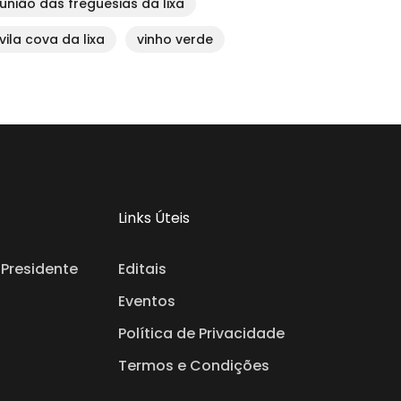
união das freguesias da lixa
vila cova da lixa
vinho verde
Links Úteis
Presidente
Editais
Eventos
Política de Privacidade
Termos e Condições